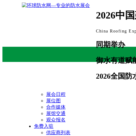
2026
China Roofing Ex
同期举办
御水有道赋
2026全国
展会日程
展位图
合作媒体
展馆交通
观众报名
免费入驻
供应商列表